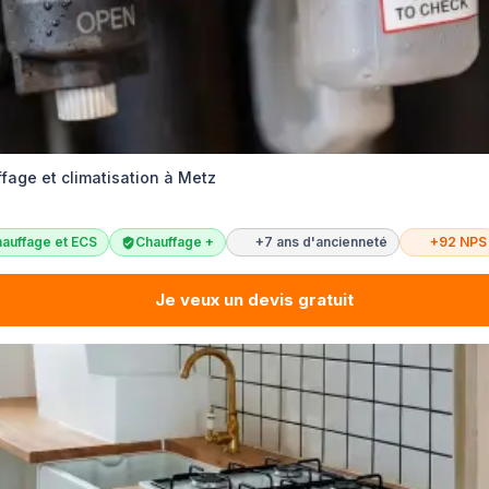
ffage et climatisation à Metz
auffage et ECS
Chauffage +
+7 ans d'ancienneté
+92 NPS
Je veux un devis gratuit