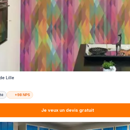
de Lille
té
+98 NPS
Je veux un devis gratuit