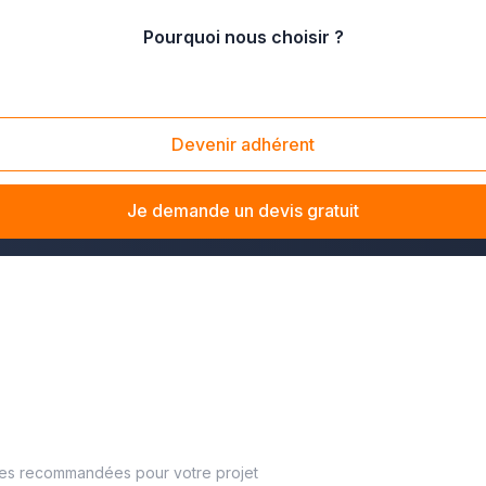
Pourquoi nous choisir ?
Devenir adhérent
projet de construction ou de rénovation. Ces travaux de finiti
prise second œuvre
qualifiée garantit la réussite de votre proj
Je demande un devis gratuit
ses recommandées pour votre projet