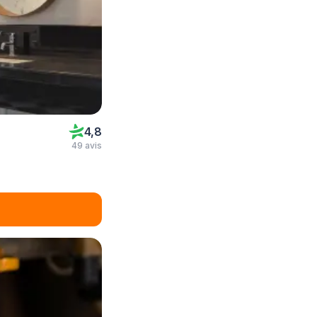
4,8
49 avis