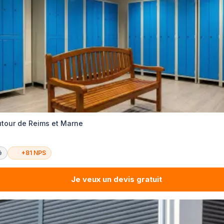
utour de Reims et Marne
é
+81 NPS
Je veux un devis gratuit