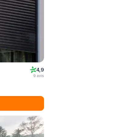
4,9
9 avis