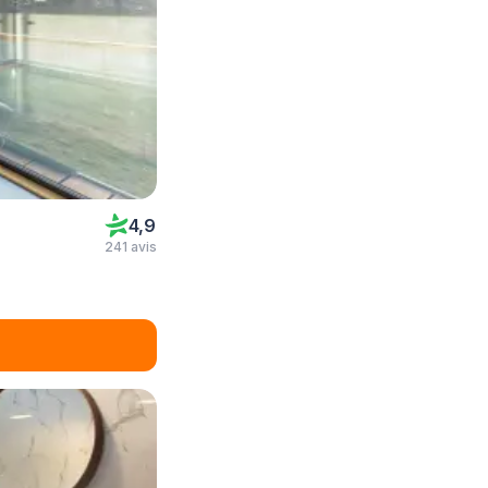
4,9
241 avis