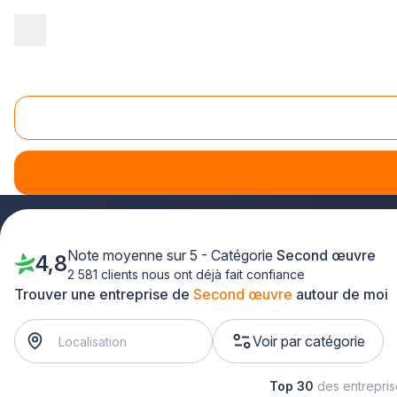
Accueil
/
Second œuvre
Second Oeuvre
Le
second œuvre
représente une étape cruciale dans tout 
en espace habitable et fonctionnel. Faire appel à une
entre
Note moyenne sur 5 - Catégorie
Second œuvre
4,8
2 581 clients nous ont déjà fait confiance
Trouver une entreprise de
Second œuvre
autour de moi
Voir par catégorie
Top 30
des entrepri